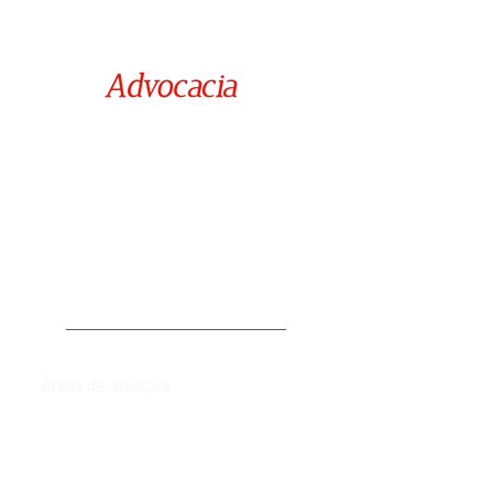
Rua Juiz David Barilli nº 304,
Edifício Atlântico Empresarial - Sala 102,
Jd. Aquarius - São José dos Campos / SP
alcioneprianti@yahoo.com.br
Áreas de atuação
Direito de família e sucessões