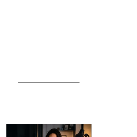
Direito civil
Direito previdenciário (INSS)
Direito empresárial
Direito imobiliário
Direito do trabalho
Artigos recentes