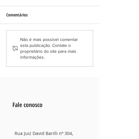
Comentários
Inventário Litigioso: Entre
Desvendando a Part
Não é mais possível comentar
esta publicação. Contate o
Heranças e Disputas Legais
Bens em Divórcio
proprietário do site para mais
informações.
Fale conosco
Rua Juiz David Barilli nº 304,