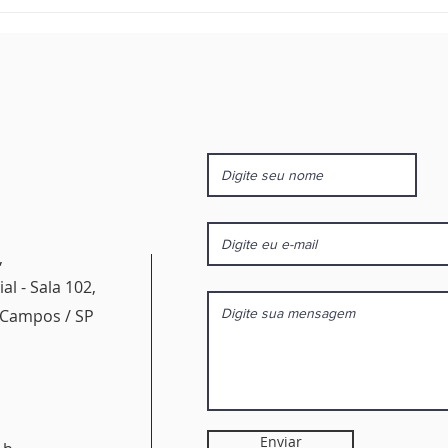
Como evitar que sua herança vire
Golpe
um problema judicial
banco
inden
,
al - Sala 102,
s Campos / SP
Enviar