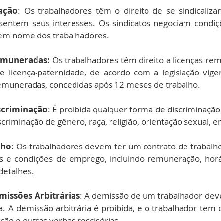
zação
: Os trabalhadores têm o direito de se sindicalizar 
sentem seus interesses. Os sindicatos negociam condiçõ
s em nome dos trabalhadores.
Remuneradas:
 Os trabalhadores têm direito a licenças re
e licença-paternidade, de acordo com a legislação vigen
 remuneradas, concedidas após 12 meses de trabalho.
scriminação
: É proibida qualquer forma de discriminação
scriminação de gênero, raça, religião, orientação sexual, e
lho
: Os trabalhadores devem ter um contrato de trabalho 
s e condições de emprego, incluindo remuneração, horár
detalhes.
missões Arbitrárias
: A demissão de um trabalhador deve 
ada. A demissão arbitrária é proibida, e o trabalhador tem d
ação e outras verbas rescisórias.