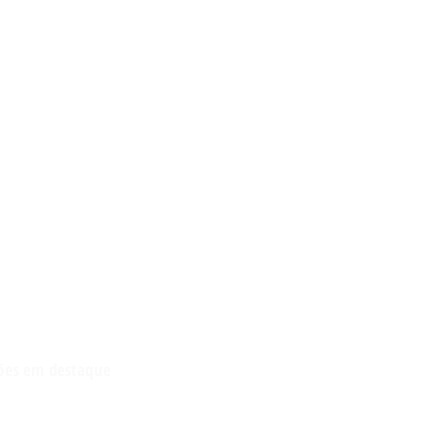
ções em destaque
 a Holding Familiar: Proteja seu
io e planeje o
futuro com facilidade