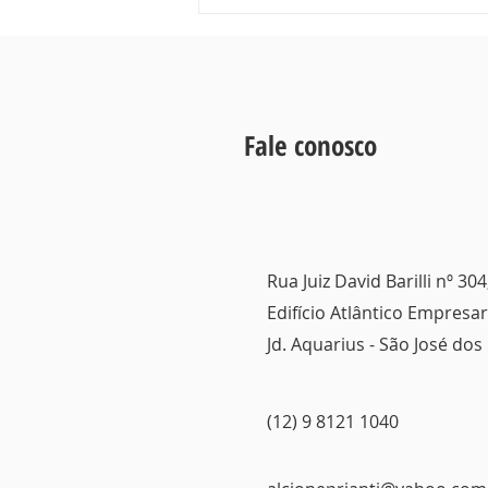
Home Office em 2026 o que
mudou nos direitos do
trabalhador
Fale conosco
Rua Juiz David Barilli nº 304
Edifício Atlântico Empresari
Jd. Aquarius - São José do
(12) 9 8121 1040