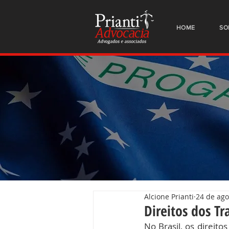
HOME
SO
Alcione Prianti
24 de ago
Direitos dos Tr
No Brasil, os direito