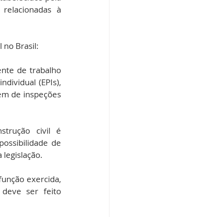
relacionadas à 
 no Brasil:
nte de trabalho 
ividual (EPIs), 
ém de inspeções 
trução civil é 
ssibilidade de 
legislação.
unção exercida, 
deve ser feito 