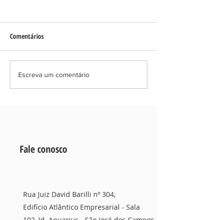
Comentários
Como evitar que sua herança
Golpe do PIX e Bole
Escreva um comentário
vire um problema judicial
banco pode ser obr
indenizar?
Fale conosco
Rua Juiz David Barilli nº 304,
Edifício Atlântico Empresarial - Sala
102, Jd. Aquarius - São José dos Campos