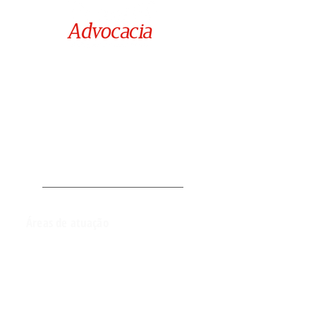
Rua Juiz David Barilli nº 304,
Edifício Atlântico Empresarial - Sala 102,
Jd. Aquarius - São José dos Campos / SP
alcioneprianti@yahoo.com.br
Áreas de atuação
Direito de família e sucessões
Direito civil