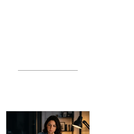
Direito previdenciário (INSS)
Direito empresárial
Direito imobiliário
Direito do trabalho
Artigos recentes