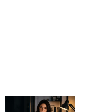
Direito previdenciário (INSS)
Direito empresárial
Direito imobiliário
Direito do trabalho
Artigos recentes