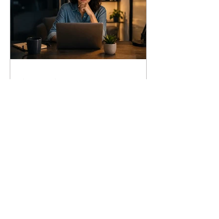
2 de jun.
2 min de leitura
Home Office em 2026 o que mudou
nos direitos do trabalhador
Veja os principais pontos que estão
moldando o Direito do Trabalho em 2026.