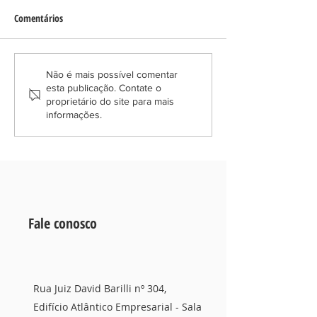
Comentários
Desvendando a Partilha de
"Descubra a Holdin
Não é mais possível comentar
esta publicação. Contate o
Bens em Divórcio
Proteja seu Patrim
proprietário do site para mais
Planeje o Futuro c
informações.
Facilidade"
Fale conosco
Rua Juiz David Barilli nº 304,
Edifício Atlântico Empresarial - Sala