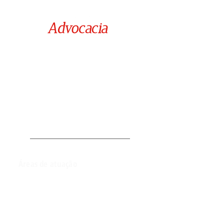
Rua Juiz David Barilli nº 304,
Edifício Atlântico Empresarial - Sala 102,
Jd. Aquarius - São José dos Campos / SP
alcioneprianti@yahoo.com.br
Áreas de atuação
Direito de família e sucessões
Direito civil