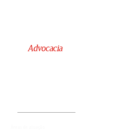
Rua Juiz David Barilli nº 304,
Edifício Atlântico Empresarial - Sala 102,
Jd. Aquarius - São José dos Campos / SP
alcioneprianti@yahoo.com.br
Áreas de atuação