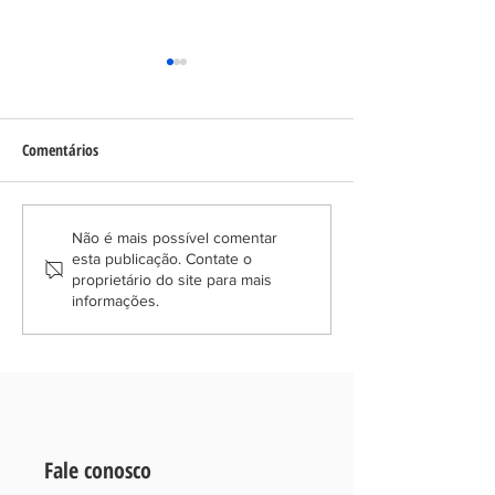
Comentários
Golpe do PIX e Boleto Falso, o
Inventário Litigioso
Não é mais possível comentar
esta publicação. Contate o
banco pode ser obrigado a
Heranças e Disputa
proprietário do site para mais
indenizar?
informações.
Fale conosco